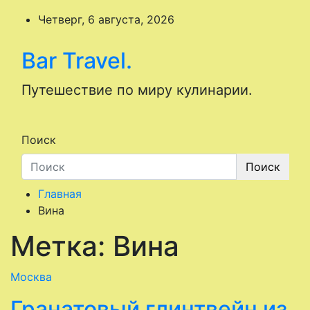
Перейти
Четверг, 6 августа, 2026
к
содержимому
Bar Travel.
Путешествие по миру кулинарии.
Поиск
Поиск
Главная
Вина
Метка:
Вина
Москва
Гранатовый глинтвейн из