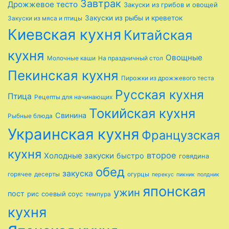
Завтрак
Дрожжевое тесто
Закуски из грибов и овощей
Закуски из рыбы и креветок
Закуски из мяса и птицы
Киевская кухня
Китайская
кухня
Овощные
Молочные каши
На праздничный стол
Пекинская кухня
Пирожки из дрожжевого теста
Русская кухня
Птица
Рецепты для начинающих
Токийская кухня
Свинина
Рыбные блюда
Украинская кухня
Французская
кухня
второе
Холодные закуски
быстро
говядина
обед
закуска
горячее
десерты
огурцы
перекус
пикник
полдник
японская
ужин
пост
рис
соевый соус
темпура
кухня